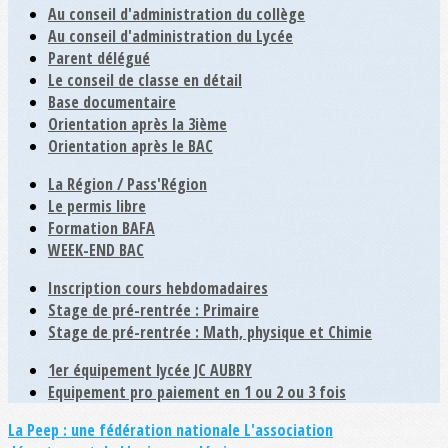
Au conseil d'administration du collège
Au conseil d'administration du Lycée
Parent délégué
Le conseil de classe en détail
Base documentaire
Orientation après la 3ième
Orientation après le BAC
La Région / Pass'Région
Le permis libre
Formation BAFA
WEEK-END BAC
Inscription cours hebdomadaires
Stage de pré-rentrée : Primaire
Stage de pré-rentrée : Math, physique et Chimie
1er équipement lycée JC AUBRY
Equipement pro paiement en 1 ou 2 ou 3 fois
La Peep : une fédération nationale
L'association