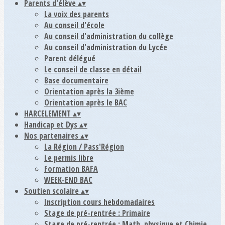
Parents d'élève
▴
▾
La voix des parents
Au conseil d'école
Au conseil d'administration du collège
Au conseil d'administration du Lycée
Parent délégué
Le conseil de classe en détail
Base documentaire
Orientation après la 3ième
Orientation après le BAC
HARCELEMENT
▴
▾
Handicap et Dys
▴
▾
Nos partenaires
▴
▾
La Région / Pass'Région
Le permis libre
Formation BAFA
WEEK-END BAC
Soutien scolaire
▴
▾
Inscription cours hebdomadaires
Stage de pré-rentrée : Primaire
Stage de pré-rentrée : Math, physique et Chimie