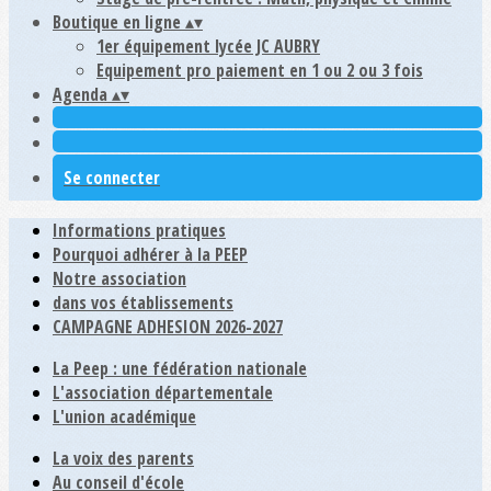
Boutique en ligne
▴
▾
1er équipement lycée JC AUBRY
Equipement pro paiement en 1 ou 2 ou 3 fois
Agenda
▴
▾
Se connecter
Informations pratiques
Pourquoi adhérer à la PEEP
Notre association
dans vos établissements
CAMPAGNE ADHESION 2026-2027
La Peep : une fédération nationale
L'association départementale
L'union académique
La voix des parents
Au conseil d'école