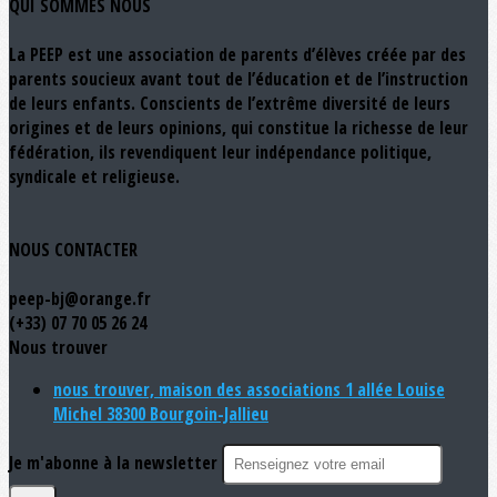
QUI SOMMES NOUS
La PEEP est une association de parents d’élèves créée par des
parents soucieux avant tout de l’éducation et de l’instruction
de leurs enfants. Conscients de l’extrême diversité de leurs
origines et de leurs opinions, qui constitue la richesse de leur
fédération, ils revendiquent leur indépendance politique,
syndicale et religieuse.
NOUS CONTACTER
peep-bj@orange.fr
(+33) 07 70 05 26 24
Nous trouver
nous trouver, maison des associations 1 allée Louise
Michel 38300 Bourgoin-Jallieu
Je m'abonne à la newsletter