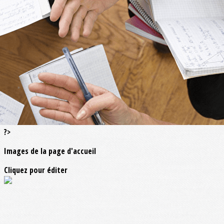
Exporter les lignes sélectionnées
Exporter toutes les colonnes
Exporter uniquement les colonnes affichées
Menu
<
>
La Peep : une fédération nationale
L'association départementale
L'union académique
?>
Images de la page d'accueil
Cliquez pour éditer