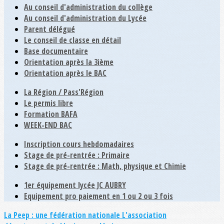
Au conseil d'administration du collège
Au conseil d'administration du Lycée
Parent délégué
Le conseil de classe en détail
Base documentaire
Orientation après la 3ième
Orientation après le BAC
La Région / Pass'Région
Le permis libre
Formation BAFA
WEEK-END BAC
Inscription cours hebdomadaires
Stage de pré-rentrée : Primaire
Stage de pré-rentrée : Math, physique et Chimie
1er équipement lycée JC AUBRY
Equipement pro paiement en 1 ou 2 ou 3 fois
La Peep : une fédération nationale
L'association