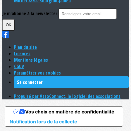
Michel 38300 Bourgoin-Jallieu
Je m'abonne à la newsletter
OK
Plan du site
Licences
Mentions légales
CGUV
Paramétrer vos cookies
Se connecter
Propulsé par AssoConnect, le logiciel des associations
Vos choix en matière de confidentialité
Notification lors de la collecte