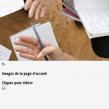
Exporter les lignes sélectionnées
Exporter toutes les colonnes
Exporter uniquement les colonnes affichées
Menu
<
>
La Peep : une fédération nationale
L'association départementale
L'union académique
?>
Images de la page d'accueil
Cliquez pour éditer