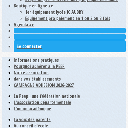
Boutique en ligne
▴
▾
1er équipement lycée JC AUBRY
Equipement pro paiement en 1 ou 2 ou 3 fois
Agenda
▴
▾
Se connecter
Informations pratiques
Pourquoi adhérer à la PEEP
Notre association
dans vos établissements
CAMPAGNE ADHESION 2026-2027
La Peep : une fédération nationale
L'association départementale
L'union académique
La voix des parents
Au conseil d'école