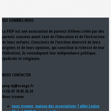
QUI SOMMES NOUS
La PEEP est une association de parents d’élèves créée par des
parents soucieux avant tout de l’éducation et de l’instruction
de leurs enfants. Conscients de l’extrême diversité de leurs
origines et de leurs opinions, qui constitue la richesse de leur
fédération, ils revendiquent leur indépendance politique,
syndicale et religieuse.
NOUS CONTACTER
peep-bj@orange.fr
(+33) 07 70 05 26 24
Nous trouver
nous trouver, maison des associations 1 allée Louise