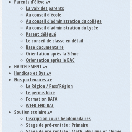
Parents d'élève
▴
▾
La voix des parents
Au conseil d'école
Au conseil d'administration du collège
Au conseil d'administration du Lycée
Parent délégué
Le conseil de classe en détail
Base documentaire
Orientation après la 3ième
Orientation après le BAC
HARCELEMENT
▴
▾
Handicap et Dys
▴
▾
Nos partenaires
▴
▾
La Région / Pass'Région
Le permis libre
Formation BAFA
WEEK-END BAC
Soutien scolaire
▴
▾
Inscription cours hebdomadaires
Stage de pré-rentrée : Primaire
Stage de pré-rentrée : Math, physique et Chimie